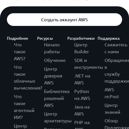
Создать аккаунт AWS
Подробнее
Ресурсы
Разработчики
Поддержка
Что
Начало
Центр
Свяжитесь
такое
работы
Builder
с нами
AWS?
Обучение
SDK и
Обращени
Что
инструменты
в
Центр
такое
службу
доверия
.NET на
облачные
поддержки
AWS
AWS
вычисления?
AWS
Библиотека
Python
Что
re:Post
решений
на AWS
такое
AWS
Центр
Java на
агентный
знаний
Центр
AWS
ИИ?
архитектуры
Обзор
PHP на
Центр
Поддержк