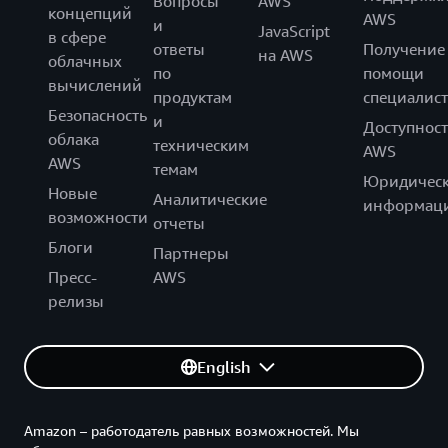
Вопросы
AWS
концепций
AWS
и
JavaScript
в сфере
ответы
Получение
на AWS
облачных
по
помощи
вычислений
продуктам
специалист
Безопасность
и
Доступност
облака
техническим
AWS
AWS
темам
Юридическ
Новые
Аналитические
информац
возможности
отчеты
Блоги
Партнеры
Пресс-
AWS
релизы
English
Amazon – работодатель равных возможностей. Мы