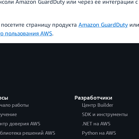
соли Amazon GuardDuty или через ее интеграции с
, посетите страницу продукта
Amazon GuardDuty
или
го пользования AWS
.
рсы
Разработчики
чало работы
Центр Builder
учение
SDK и инструменты
нтр доверия AWS
.NET на AWS
блиотека решений AWS
Python на AWS