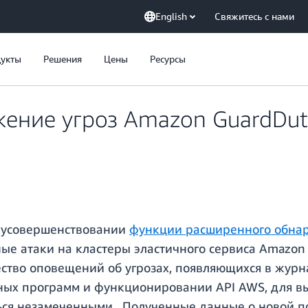
English
Свяжитесь с нами
укты
Решения
Цены
Ресурсы
ение угроз Amazon GuardDut
м усовершенствовании
функции расширенного обнар
ые атаки на кластеры эластичного сервиса Amazon 
ство оповещений об угрозах, появляющихся в журна
ных программ и функционировании API AWS, для в
ться незамеченными. Полученные данные о новой п