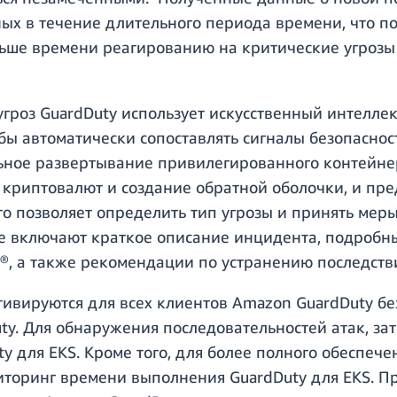
ных в течение длительного периода времени, что п
ольше времени реагированию на критические угроз
роз GuardDuty использует искусственный интеллек
бы автоматически сопоставлять сигналы безопаснос
ьное развертывание привилегированного контейнер
 криптовалют и создание обратной оболочки, и пре
то позволяет определить тип угрозы и принять мер
е включают краткое описание инцидента, подробны
®, а также рекомендации по устранению последств
ивируются для всех клиентов Amazon GuardDuty бе
ty. Для обнаружения последовательностей атак, з
y для EKS. Кроме того, для более полного обеспеч
иторинг времени выполнения GuardDuty для EKS. П