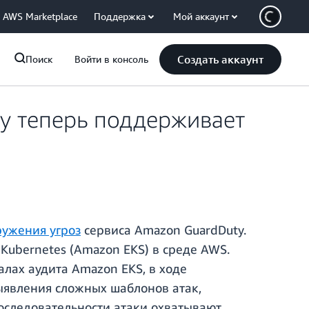
AWS Marketplace
Поддержка
Мой аккаунт
Создать аккаунт
Поиск
Войти в консоль
y теперь поддерживает
ужения угроз
сервиса Amazon GuardDuty.
Kubernetes (Amazon EKS) в среде AWS.
лах аудита Amazon EKS, в ходе
ыявления сложных шаблонов атак,
оследовательности атаки охватывают