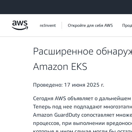
Перейти к главному контенту
re:Invent
Откройте для себя AWS
Прод
Расширенное обнаруж
Amazon EKS
Проведено:
17 июня 2025 г.
Сегодня AWS объявляет о дальнейше
Теперь под нее подпадают многоэтапн
Amazon GuardDuty сопоставляет множе
процессов, при выполнении вредонос
которые в ином случае могли бы оста