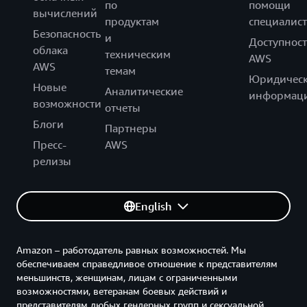
по
помощи
вычислений
продуктам
специалист
Безопасность
и
Доступност
облака
техническим
AWS
AWS
темам
Юридическ
Новые
Аналитические
информац
возможности
отчеты
Блоги
Партнеры
Пресс-
AWS
релизы
English
Amazon – работодатель равных возможностей. Мы
обеспечиваем справедливое отношение к представителям
меньшинств, женщинам, лицам с ограниченными
возможностями, ветеранам боевых действий и
представителям любых гендерных групп и сексуальной