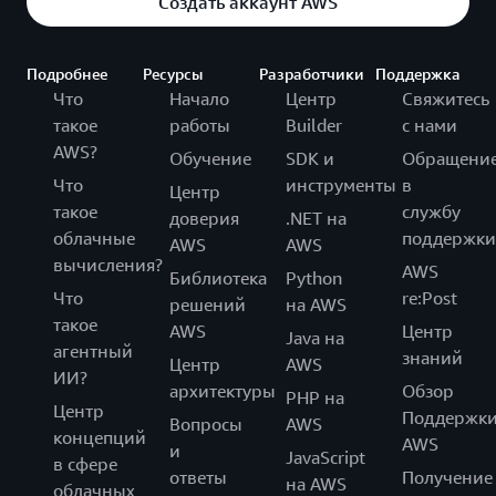
Создать аккаунт AWS
Подробнее
Ресурсы
Разработчики
Поддержка
Что
Начало
Центр
Свяжитесь
такое
работы
Builder
с нами
AWS?
Обучение
SDK и
Обращени
Что
инструменты
в
Центр
такое
службу
доверия
.NET на
облачные
поддержки
AWS
AWS
вычисления?
AWS
Библиотека
Python
Что
re:Post
решений
на AWS
такое
AWS
Центр
Java на
агентный
знаний
Центр
AWS
ИИ?
архитектуры
Обзор
PHP на
Центр
Поддержк
Вопросы
AWS
концепций
AWS
и
JavaScript
в сфере
ответы
Получение
на AWS
облачных