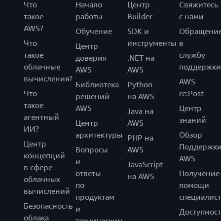
Что
Начало
Центр
Свяжитесь
такое
работы
Builder
с нами
AWS?
Обучение
SDK и
Обращени
Что
инструменты
в
Центр
такое
службу
доверия
.NET на
облачные
поддержки
AWS
AWS
вычисления?
AWS
Библиотека
Python
Что
re:Post
решений
на AWS
такое
AWS
Центр
Java на
агентный
знаний
Центр
AWS
ИИ?
архитектуры
Обзор
PHP на
Центр
Поддержк
Вопросы
AWS
концепций
AWS
и
JavaScript
в сфере
ответы
Получение
на AWS
облачных
по
помощи
вычислений
продуктам
специалист
Безопасность
и
Доступност
облака
техническим