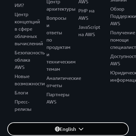
Центр
AWS
ИИ?
архитектуры
Обзор
PHP на
Центр
Поддержк
Вопросы
AWS
концепций
AWS
и
JavaScript
в сфере
ответы
Получение
на AWS
облачных
по
помощи
вычислений
продуктам
специалист
Безопасность
и
Доступност
облака
техническим
AWS
AWS
темам
Юридическ
Новые
Аналитические
информац
возможности
отчеты
Блоги
Партнеры
Пресс-
AWS
релизы
English