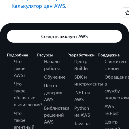
Калькулятор цен AWS
.
Создать аккаунт AWS
Подробнее
Ресурсы
Разработчики
Поддержка
Что
Начало
Центр
Свяжитесь
такое
работы
Builder
с нами
AWS?
Обучение
SDK и
Обращени
Что
инструменты
в
Центр
такое
службу
доверия
.NET на
облачные
поддержки
AWS
AWS
вычисления?
AWS
Библиотека
Python
Что
re:Post
решений
на AWS
такое
AWS
Центр
Java на
агентный
знаний