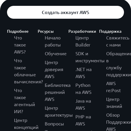
Создать аккаунт AWS
Подробнее
Ресурсы
Разработчики
Поддержка
Что
Начало
Центр
Свяжитесь
такое
работы
Builder
с нами
AWS?
Обучение
SDK и
Обращени
Что
инструменты
в
Центр
такое
службу
доверия
.NET на
облачные
поддержки
AWS
AWS
вычисления?
AWS
Библиотека
Python
Что
re:Post
решений
на AWS
такое
AWS
Центр
Java на
агентный
знаний
Центр
AWS
ИИ?
архитектуры
Обзор
PHP на
Центр
Поддержк
Вопросы
AWS
концепций
AWS
и