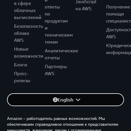
JavaScript
в сфере
ответы
Получение
на AWS
облачных
по
помощи
вычислений
продуктам
специалист
Безопасность
и
Доступност
облака
техническим
AWS
AWS
темам
Юридическ
Новые
Аналитические
информац
возможности
отчеты
Блоги
Партнеры
Пресс-
AWS
релизы
English
Amazon – работодатель равных возможностей. Мы
обеспечиваем справедливое отношение к представителям
меньшинств, женщинам, лицам с ограниченными