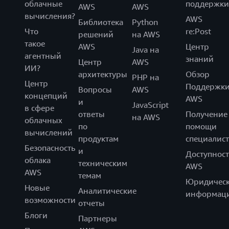
облачные
поддержки
AWS
AWS
вычисления?
AWS
Библиотека
Python
Что
re:Post
решений
на AWS
такое
AWS
Центр
Java на
агентный
знаний
Центр
AWS
ИИ?
архитектуры
Обзор
PHP на
Центр
Поддержк
Вопросы
AWS
концепций
AWS
и
JavaScript
в сфере
ответы
Получение
на AWS
облачных
по
помощи
вычислений
продуктам
специалист
Безопасность
и
Доступност
облака
техническим
AWS
AWS
темам
Юридическ
Новые
Аналитические
информац
возможности
отчеты
Блоги
Партнеры