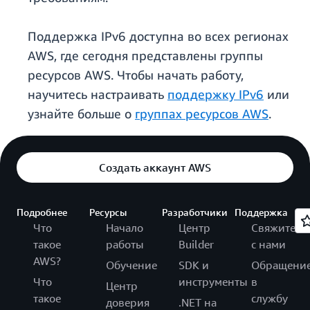
Поддержка IPv6 доступна во всех регионах
AWS, где сегодня представлены группы
ресурсов AWS. Чтобы начать работу,
научитесь настраивать
поддержку IPv6
или
узнайте больше о
группах ресурсов AWS
.
Создать аккаунт AWS
Подробнее
Ресурсы
Разработчики
Поддержка
Что
Начало
Центр
Свяжитесь
такое
работы
Builder
с нами
AWS?
Обучение
SDK и
Обращени
Что
инструменты
в
Центр
такое
службу
доверия
.NET на