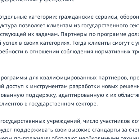
отдельные категории: гражданские сервисы, оборон
уктура позволяет клиентам из государственного сек
ствующей их задачам. Партнеры по программе долж
спех в своих категориях. Тогда клиенты смогут с 
ребности в отношении соблюдения нормативных тре
рограммы для квалифицированных партнеров, пред
ий доступ к инструментам разработки новых решен
ованную поддержку, адаптированную к их областя
лиентов в государственном секторе.
осударственных учреждений, число участников кот
 будет поддерживать свои высокие стандарты за сч
ртнеры по-прежнему обладают необходимыми техни