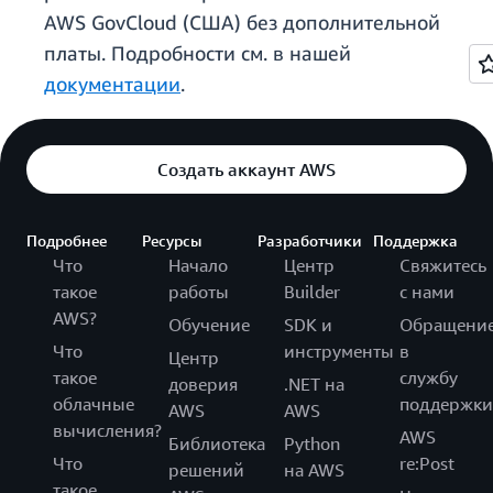
AWS GovCloud (США) без дополнительной
платы. Подробности см. в нашей
документации
.
Создать аккаунт AWS
Подробнее
Ресурсы
Разработчики
Поддержка
Что
Начало
Центр
Свяжитесь
такое
работы
Builder
с нами
AWS?
Обучение
SDK и
Обращени
Что
инструменты
в
Центр
такое
службу
доверия
.NET на
облачные
поддержки
AWS
AWS
вычисления?
AWS
Библиотека
Python
Что
re:Post
решений
на AWS
такое