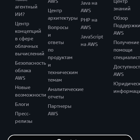
AWS
Центр
Java на
агентный
знаний
Центр
AWS
ИИ?
архитектуры
Обзор
PHP на
Центр
Поддержк
Вопросы
AWS
концепций
AWS
и
JavaScript
в сфере
ответы
Получение
на AWS
облачных
по
помощи
вычислений
продуктам
специалист
Безопасность
и
Доступност
облака
техническим
AWS
AWS
темам
Юридическ
Новые
Аналитические
информац
возможности
отчеты
Блоги
Партнеры
Пресс-
AWS
релизы