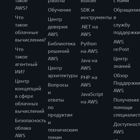
такое
работы
Builder
с нами
AWS?
Обучение
SDK и
Обращени
Что
инструменты
в
Центр
такое
службу
доверия
.NET на
облачные
поддержки
AWS
AWS
вычисления?
AWS
Библиотека
Python
Что
re:Post
решений
на AWS
такое
AWS
Центр
Java на
агентный
знаний
Центр
AWS
ИИ?
архитектуры
Обзор
PHP на
Центр
Поддержк
Вопросы
AWS
концепций
AWS
и
JavaScript
в сфере
ответы
Получение
на AWS
облачных
по
помощи
вычислений
продуктам
специалист
Безопасность
и
Доступност
облака
техническим
AWS
AWS
темам