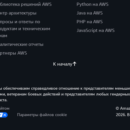
блиотека решений AWS
Python на AWS
нтр архитектуры
Java на AWS
просы и ответы по
PHP на AWS
одуктам и техническим
JavaScript на AWS
мам
алитические отчеты
ртнеры AWS
К началу
ы обеспечиваем справедливое отношение к представителям меньши
и, ветеранам боевых действий и представителям любых гендерных
ста.
айтом
© Amazo
Параметры файлов cookie
2026. 