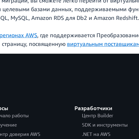
к миграции, вы сможете легко перейти от виртуаль
ми целевыми базами данных, поддерживаемыми фун
QL, MySQL, Amazon RDS для Db2 и Amazon Redshift.
регионах AWS
, где поддерживается Преобразовани
те страницу, посвященную
виртуальным поставщика
рсы
Разработчики
чало работы
Центр Builder
учение
SDK и инструменты
нтр доверия AWS
.NET на AWS