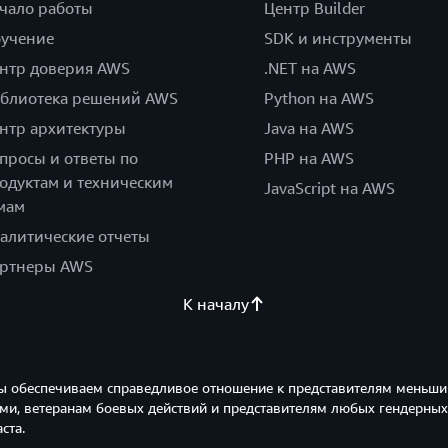
чало работы
Центр Builder
учение
SDK и инструменты
нтр доверия AWS
.NET на AWS
блиотека решений AWS
Python на AWS
нтр архитектуры
Java на AWS
просы и ответы по
PHP на AWS
одуктам и техническим
JavaScript на AWS
мам
алитические отчеты
ртнеры AWS
К началу
ы обеспечиваем справедливое отношение к представителям меньши
и, ветеранам боевых действий и представителям любых гендерных
ста.