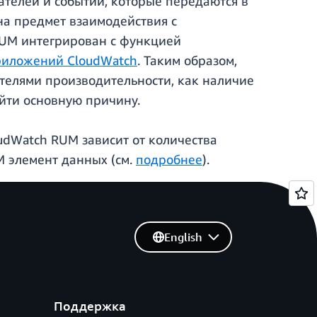
зателей и событий, которые передаются в
на предмет взаимодействия с
 RUM интегрирован с функцией
риложений CloudWatch
. Таким образом,
ателями производительности, как наличие
айти основную причину.
oudWatch RUM зависит от количества
 элемент данных (см.
подробнее
).
English
Поддержка