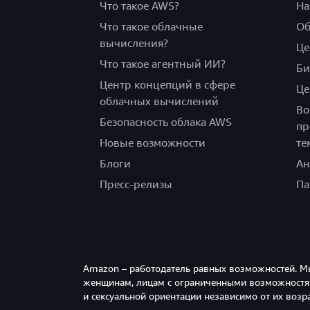
Что такое AWS?
На
Что такое облачные
Об
вычисления?
Це
Что такое агентный ИИ?
Би
Центр концепций в сфере
Це
облачных вычислений
Во
Безопасность облака AWS
пр
Новые возможности
те
Блоги
Ан
Пресс-релизы
Па
Amazon – работодатель равных возможностей. М
женщинам, лицам с ограниченными возможностям
и сексуальной ориентации независимо от их возра