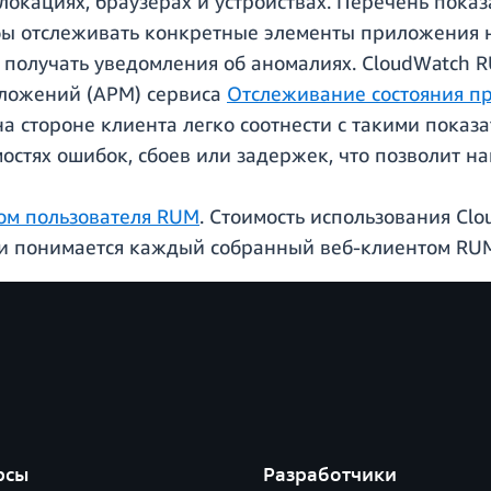
олокациях, браузерах и устройствах. Перечень пока
обы отслеживать конкретные элементы приложения 
и получать уведомления об аномалиях. CloudWatch
ложений (APM) сервиса
Отслеживание состояния п
а стороне клиента легко соотнести с такими показ
мостях ошибок, сбоев или задержек, что позволит н
ом пользователя RUM
. Стоимость использования Cl
и понимается каждый собранный веб-клиентом RUM
рсы
Разработчики