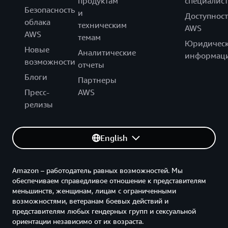
продуктам
специалист
Безопасность
и
Доступност
облака
техническим
AWS
AWS
темам
Юридическ
Новые
Аналитические
информац
возможности
отчеты
Блоги
Партнеры
Пресс-
AWS
релизы
English
Amazon – работодатель равных возможностей. Мы
обеспечиваем справедливое отношение к представителям
меньшинств, женщинам, лицам с ограниченными
возможностями, ветеранам боевых действий и
представителям любых гендерных групп и сексуальной
ориентации независимо от их возраста.