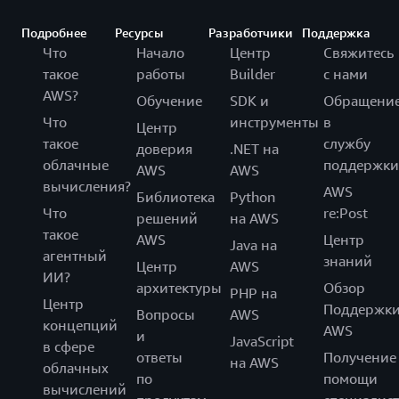
Подробнее
Ресурсы
Разработчики
Поддержка
Что
Начало
Центр
Свяжитесь
такое
работы
Builder
с нами
AWS?
Обучение
SDK и
Обращени
Что
инструменты
в
Центр
такое
службу
доверия
.NET на
облачные
поддержки
AWS
AWS
вычисления?
AWS
Библиотека
Python
Что
re:Post
решений
на AWS
такое
AWS
Центр
Java на
агентный
знаний
Центр
AWS
ИИ?
архитектуры
Обзор
PHP на
Центр
Поддержк
Вопросы
AWS
концепций
AWS
и
JavaScript
в сфере
ответы
Получение
на AWS
облачных
по
помощи
вычислений