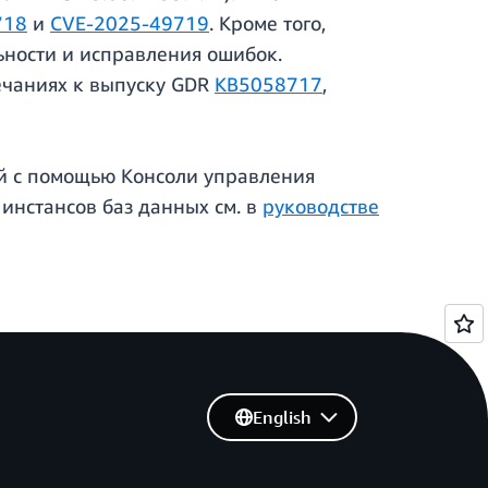
718
и
CVE-2025-49719
. Кроме того,
ности и исправления ошибок.
ечаниях к выпуску GDR
KB5058717
,
ий с помощью Консоли управления
инстансов баз данных см. в
руководстве
English