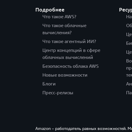
Подробнее
Ресу
Что такое AWS?
На
Что такое облачные
Об
вычисления?
Це
Что такое агентный ИИ?
Би
Центр концепций в сфере
Це
облачных вычислений
Во
Безопасность облака AWS
пр
Новые возможности
те
Блоги
Ан
Пресс-релизы
Па
Amazon – работодатель равных возможностей. М