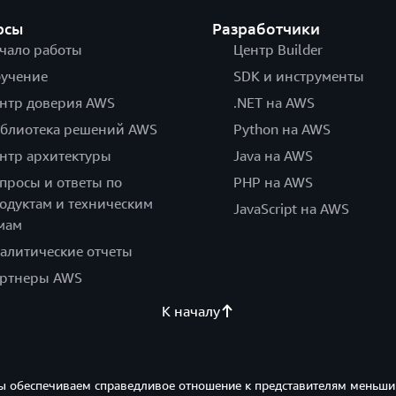
рсы
Разработчики
чало работы
Центр Builder
учение
SDK и инструменты
нтр доверия AWS
.NET на AWS
блиотека решений AWS
Python на AWS
нтр архитектуры
Java на AWS
просы и ответы по
PHP на AWS
одуктам и техническим
JavaScript на AWS
мам
алитические отчеты
ртнеры AWS
К началу
ы обеспечиваем справедливое отношение к представителям меньши