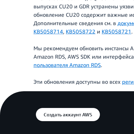
выпусках CU20 и GDR устранены уязви
обновление CU20 содержит важные ис
Дополнительные сведения см. в
докум
KB5058714
,
KB5058722
и
KB5058721
.
Мы рекомендуем обновить инстансы Am
Amazon RDS, AWS SDK или интерфейса 
пользователя Amazon RDS
.
Эти обновления доступны во всех
рег
Создать аккаунт AWS