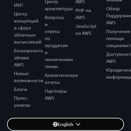
Центр
AWS
ИИ?
архитектуры
Обзор
PHP на
Центр
Поддержк
Вопросы
AWS
концепций
AWS
и
JavaScript
в сфере
ответы
Получение
на AWS
облачных
по
помощи
вычислений
продуктам
специалист
Безопасность
и
Доступност
облака
техническим
AWS
AWS
темам
Юридическ
Новые
Аналитические
информац
возможности
отчеты
Блоги
Партнеры
Пресс-
AWS
релизы
English