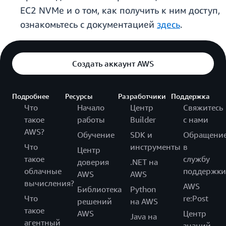
EC2 NVMe и о том, как получить к ним доступ,
ознакомьтесь с документацией
здесь
.
Создать аккаунт AWS
Подробнее
Ресурсы
Разработчики
Поддержка
Что
Начало
Центр
Свяжитесь
такое
работы
Builder
с нами
AWS?
Обучение
SDK и
Обращени
Что
инструменты
в
Центр
такое
службу
доверия
.NET на
облачные
поддержки
AWS
AWS
вычисления?
AWS
Библиотека
Python
Что
re:Post
решений
на AWS
такое
AWS
Центр
Java на
агентный
знаний