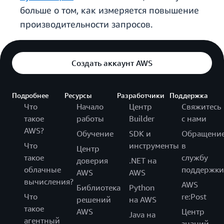
больше о том, как измеряется повышение
производительности запросов.
Создать аккаунт AWS
Подробнее
Ресурсы
Разработчики
Поддержка
Что
Начало
Центр
Свяжитесь
такое
работы
Builder
с нами
AWS?
Обучение
SDK и
Обращени
Что
инструменты
в
Центр
такое
службу
доверия
.NET на
облачные
поддержки
AWS
AWS
вычисления?
AWS
Библиотека
Python
Что
re:Post
решений
на AWS
такое
AWS
Центр
Java на
агентный
знаний