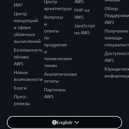
Центр
AWS
ИИ?
архитектуры
Обзор
PHP на
Центр
Поддержк
Вопросы
AWS
концепций
AWS
и
JavaScript
в сфере
ответы
Получение
на AWS
облачных
по
помощи
вычислений
продуктам
специалист
Безопасность
и
Доступност
облака
техническим
AWS
AWS
темам
Юридическ
Новые
Аналитические
информац
возможности
отчеты
Блоги
Партнеры
Пресс-
AWS
релизы
English