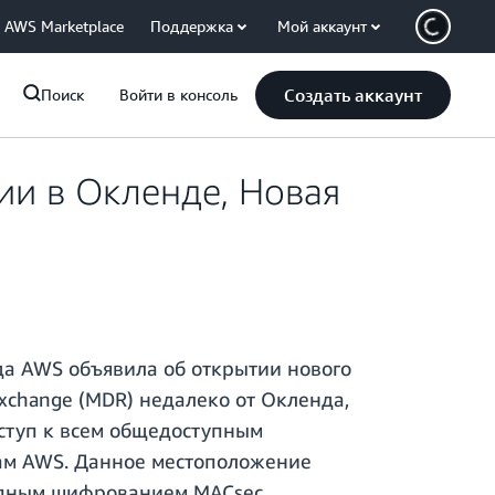
AWS Marketplace
Поддержка
Мой аккаунт
Создать аккаунт
Поиск
Войти в консоль
ии в Окленде, Новая
да AWS объявила об открытии нового
Exchange (MDR) недалеко от Окленда,
оступ к всем общедоступным
нам AWS. Данное местоположение
тупным шифрованием MACsec.