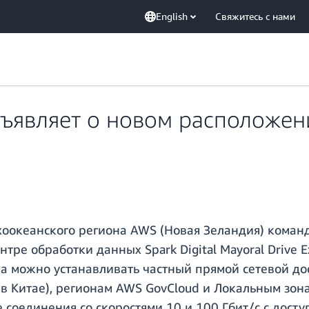
English
Свяжитесь с нами
бъявляет о новом расположен
ихоокеанского региона AWS (Новая Зеландия) коман
нтре обработки данных Spark Digital Mayoral Drive 
тра можно устанавливать частный прямой сетевой д
в Китае), регионам AWS GovCloud и Локальным зо
е соединения со скоростями 10 и 100 Гбит/c c дос