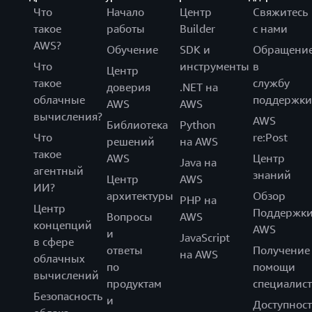
Что
Начало
Центр
Свяжитесь
такое
работы
Builder
с нами
AWS?
Обучение
SDK и
Обращени
Что
инструменты
в
Центр
такое
службу
доверия
.NET на
облачные
поддержки
AWS
AWS
вычисления?
AWS
Библиотека
Python
Что
re:Post
решений
на AWS
такое
AWS
Центр
Java на
агентный
знаний
Центр
AWS
ИИ?
архитектуры
Обзор
PHP на
Центр
Поддержк
Вопросы
AWS
концепций
AWS
и
JavaScript
в сфере
ответы
Получение
на AWS
облачных
по
помощи
вычислений
продуктам
специалист
Безопасность
и
Доступност