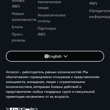
облака
техническим
AWS
AWS
темам
Юридическ
Новые
Аналитические
информац
возможности
отчеты
Блоги
Партнеры
Пресс-
AWS
релизы
English
Amazon – работодатель равных возможностей. Мы
обеспечиваем справедливое отношение к представителям
меньшинств, женщинам, лицам с ограниченными
возможностями, ветеранам боевых действий и
представителям любых гендерных групп и сексуальной
ориентации независимо от их возраста.