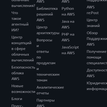
AWS
AWS
вычисления?
AWS
Библиотека
Python
Что
re:Post
решений
на AWS
такое
AWS
Центр
Java на
агентный
знаний
Центр
AWS
ИИ?
архитектуры
Обзор
PHP на
Центр
Поддержк
Вопросы
AWS
концепций
AWS
и
JavaScript
в сфере
ответы
Получение
на AWS
облачных
по
помощи
вычислений
продуктам
специалист
Безопасность
и
Доступност
облака
техническим
AWS
AWS
темам
Юридическ
Новые
Аналитические
информац
возможности
отчеты
Блоги
Партнеры
Пресс-
AWS