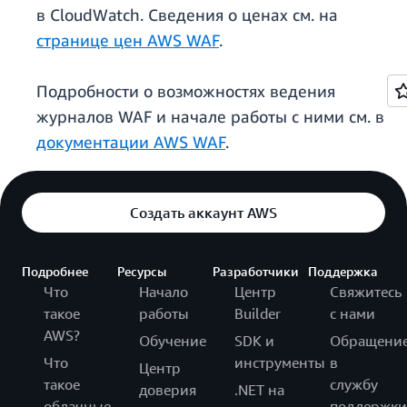
в CloudWatch. Сведения о ценах см. на
странице цен AWS WAF
.
Подробности о возможностях ведения
журналов WAF и начале работы с ними см. в
документации AWS WAF
.
Создать аккаунт AWS
Подробнее
Ресурсы
Разработчики
Поддержка
Что
Начало
Центр
Свяжитесь
такое
работы
Builder
с нами
AWS?
Обучение
SDK и
Обращени
Что
инструменты
в
Центр
такое
службу
доверия
.NET на
облачные
поддержки