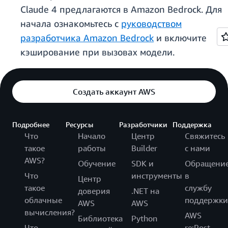
Claude 4 предлагаются в Amazon Bedrock. Для
начала ознакомьтесь с
руководством
разработчика Amazon Bedrock
и включите
кэширование при вызовах модели.
Создать аккаунт AWS
Подробнее
Ресурсы
Разработчики
Поддержка
Что
Начало
Центр
Свяжитесь
такое
работы
Builder
с нами
AWS?
Обучение
SDK и
Обращени
Что
инструменты
в
Центр
такое
службу
доверия
.NET на
облачные
поддержки
AWS
AWS
вычисления?
AWS
Библиотека
Python
Что
re:Post