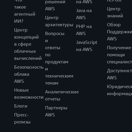
решений
на AWS
такое
AWS
Центр
Java на
агентный
знаний
Центр
AWS
ИИ?
архитектуры
Обзор
PHP на
Центр
Поддержк
Вопросы
AWS
концепций
AWS
и
JavaScript
в сфере
ответы
Получение
на AWS
облачных
по
помощи
вычислений
продуктам
специалист
Безопасность
и
Доступност
облака
техническим
AWS
AWS
темам
Юридическ
Новые
Аналитические
информац
возможности
отчеты
Блоги
Партнеры
Пресс-
AWS
релизы