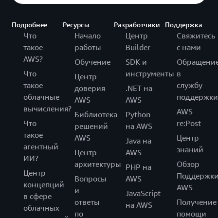
Подробнее
Ресурсы
Разработчики
Поддержка
Что
Начало
Центр
Свяжитесь
такое
работы
Builder
с нами
AWS?
Обучение
SDK и
Обращени
Что
инструменты
в
Центр
такое
службу
доверия
.NET на
облачные
поддержки
AWS
AWS
вычисления?
AWS
Библиотека
Python
Что
re:Post
решений
на AWS
такое
AWS
Центр
Java на
агентный
знаний
Центр
AWS
ИИ?
архитектуры
Обзор
PHP на
Центр
Поддержк
Вопросы
AWS
концепций
AWS
и
JavaScript
в сфере
ответы
Получение
на AWS
облачных
по
помощи