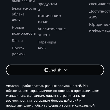
вычислений
продуктам
специалист
Безопасность
и
Доступност
облака
техническим
AWS
AWS
темам
Юридическ
Новые
Аналитические
информац
возможности
отчеты
Блоги
Партнеры
Пресс-
AWS
релизы
English
Amazon – работодатель равных возможностей. Мы
обеспечиваем справедливое отношение к представителям
меньшинств, женщинам, лицам с ограниченными
возможностями, ветеранам боевых действий и
представителям любых гендерных групп и сексуальной