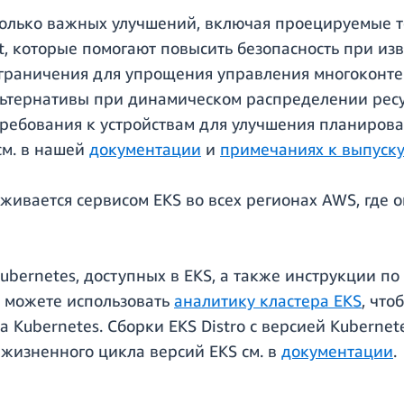
колько важных улучшений, включая проецируемые т
t, которые помогают повысить безопасность при из
ограничения для упрощения управления многоконте
ьтернативы при динамическом распределении ресу
ребования к устройствам для улучшения планирова
см. в нашей
документации
и
примечаниях к выпуск
живается сервисом EKS во всех регионах AWS, где 
bernetes, доступных в EKS, а также инструкции по
ы можете использовать
аналитику кластера EKS
, что
а Kubernetes. Сборки EKS Distro с версией Kuberne
 жизненного цикла версий EKS см. в
документации
.