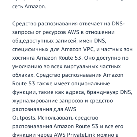
сеть Amazon.
Средство распознавания отвечает на DNS-
запросы от ресурсов AWS в отношении
общедоступных записей, имен DNS,
специфичных для Amazon VPC, и частных зон
хостинга Amazon Route 53. Оно доступно по
умолчанию во всех виртуальных частных
облаках. Средство распознавания Amazon
Route 53 также имеет опциональные
функции, такие как адреса, брандмауэр DNS,
журналирование запросов и средство
распознавания для AWS
Outposts. Использовать средство
распознавания Amazon Route 53 и все его
функции через AWS PrivateLink можно в