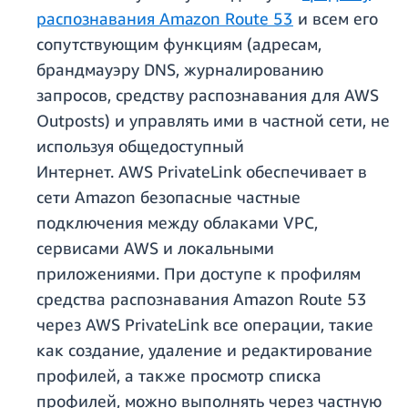
распознавания Amazon Route 53
и всем его
сопутствующим функциям (адресам,
брандмауэру DNS, журналированию
запросов, средству распознавания для AWS
Outposts) и управлять ими в частной сети, не
используя общедоступный
Интернет. AWS PrivateLink обеспечивает в
сети Amazon безопасные частные
подключения между облаками VPC,
сервисами AWS и локальными
приложениями. При доступе к профилям
средства распознавания Amazon Route 53
через AWS PrivateLink все операции, такие
как создание, удаление и редактирование
профилей, а также просмотр списка
профилей, можно выполнять через частную