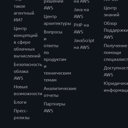
решений
на AWS
такое
AWS
Центр
Java на
агентный
знаний
Центр
AWS
ИИ?
архитектуры
Обзор
PHP на
Центр
Поддержк
Вопросы
AWS
концепций
AWS
и
JavaScript
в сфере
ответы
Получение
на AWS
облачных
по
помощи
вычислений
продуктам
специалист
Безопасность
и
Доступност
облака
техническим
AWS
AWS
темам
Юридическ
Новые
Аналитические
информац
возможности
отчеты
Блоги
Партнеры
Пресс-
AWS
релизы