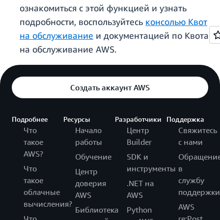
ознакомиться с этой функцией и узнать
подробности, воспользуйтесь
консолью Квот
на обслуживание
и документацией по Квотам
на обслуживание AWS.
Создать аккаунт AWS
Подробнее
Ресурсы
Разработчики
Поддержка
Что
Начало
Центр
Свяжитесь
такое
работы
Builder
с нами
AWS?
Обучение
SDK и
Обращени
Что
инструменты
в
Центр
такое
службу
доверия
.NET на
облачные
поддержки
AWS
AWS
вычисления?
AWS
Библиотека
Python
Что
re:Post