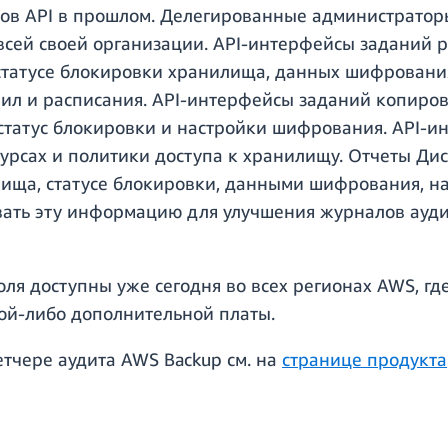
ов API в прошлом. Делегированные администраторы
всей своей организации. API-интерфейсы заданий
татусе блокировки хранилища, данных шифрования
авил и расписания. API-интерфейсы заданий копир
статус блокировки и настройки шифрования. API-и
урсах и политики доступа к хранилищу. Отчеты Ди
лища, статусе блокировки, данными шифрования, н
вать эту информацию для улучшения журналов ауди
я доступны уже сегодня во всех регионах AWS, гд
кой-либо дополнительной платы.
чере аудита AWS Backup см. на
странице продукта