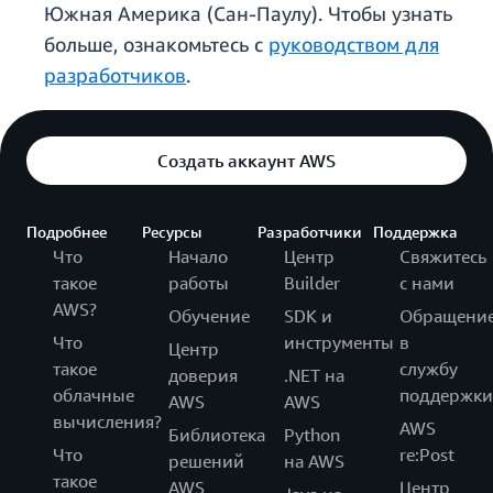
Южная Америка (Сан-Паулу). Чтобы узнать
больше, ознакомьтесь с
руководством для
разработчиков
.
Создать аккаунт AWS
Подробнее
Ресурсы
Разработчики
Поддержка
Что
Начало
Центр
Свяжитесь
такое
работы
Builder
с нами
AWS?
Обучение
SDK и
Обращени
Что
инструменты
в
Центр
такое
службу
доверия
.NET на
облачные
поддержки
AWS
AWS
вычисления?
AWS
Библиотека
Python
Что
re:Post
решений
на AWS
такое
AWS
Центр