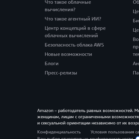
Что такое облачные
Об
вычисления?
Це
Что такое агентный ИИ?
Би
Центр концепций в сфере
Це
облачных вычислений
Во
Безопасность облака AWS
пр
Новые возможности
те
Блоги
Ан
Пресс-релизы
Па
Amazon – работодатель равных возможностей. М
женщинам, лицам с ограниченными возможностям
и сексуальной ориентации независимо от их возра
Конфиденциальность
Условия пользования с
Ваш выбор относительно конфиденциальности