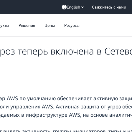
English
Свяжитесь с нами
укты
Решения
Цены
Ресурсы
гроз теперь включена в Сете
уэр AWS по умолчанию обеспечивает активную защи
оли управления AWS. Активная защита от угроз об
юдаемых в инфраструктуре AWS, на основе аналити
 видеть активность, группы индикаторов, типы и н