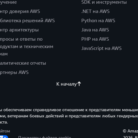
учение
SDK и инструменты
нтр доверия AWS
.NET на AWS
блиотека решений AWS
Python на AWS
нтр архитектуры
Java на AWS
просы и ответы по
PHP на AWS
одуктам и техническим
JavaScript на AWS
мам
алитические отчеты
ртнеры AWS
К началу
ы обеспечиваем справедливое отношение к представителям меньши
и, ветеранам боевых действий и представителям любых гендерных
ста.
айтом
© Amazo
Параметры файлов cookie
2026. 