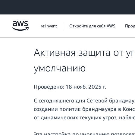
Перейти к главному контенту
re:Invent
Откройте для себя AWS
Прод
Активная защита от у
умолчанию
Проведено:
18 нояб. 2025 г.
С сегодняшнего дня Сетевой брандма
создании политик брандмауэра в Конс
от динамических текущих угроз, набл
Эта настройка по умолчанию позволяет