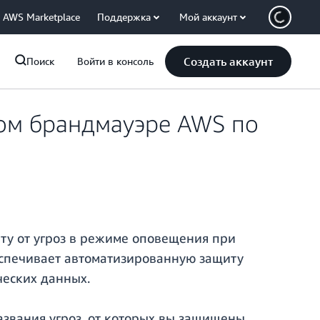
AWS Marketplace
Поддержка
Мой аккаунт
Создать аккаунт
Поиск
Войти в консоль
вом брандмауэре AWS по
ту от угроз в режиме оповещения при
еспечивает автоматизированную защиту
ческих данных.
азвания угроз, от которых вы защищены.