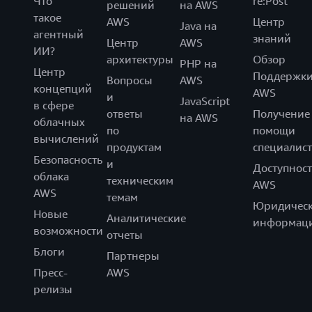
Что
re:Post
решений
на AWS
такое
AWS
Центр
Java на
агентный
знаний
Центр
AWS
ИИ?
архитектуры
Обзор
PHP на
Центр
Поддержк
Вопросы
AWS
концепций
AWS
и
JavaScript
в сфере
ответы
Получение
на AWS
облачных
по
помощи
вычислений
продуктам
специалист
Безопасность
и
Доступност
облака
техническим
AWS
AWS
темам
Юридическ
Новые
Аналитические
информац
возможности
отчеты
Блоги
Партнеры
Пресс-
AWS
релизы