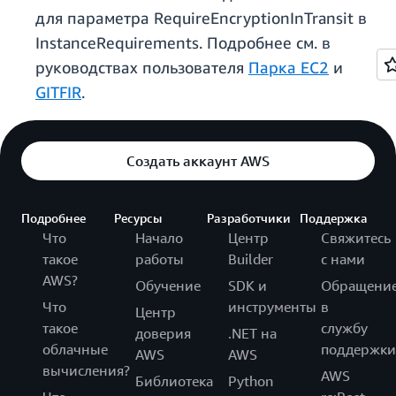
для параметра RequireEncryptionInTransit в
InstanceRequirements. Подробнее см. в
руководствах пользователя
Парка EC2
и
GITFIR
.
Создать аккаунт AWS
Подробнее
Ресурсы
Разработчики
Поддержка
Что
Начало
Центр
Свяжитесь
такое
работы
Builder
с нами
AWS?
Обучение
SDK и
Обращени
Что
инструменты
в
Центр
такое
службу
доверия
.NET на
облачные
поддержки
AWS
AWS
вычисления?
AWS
Библиотека
Python