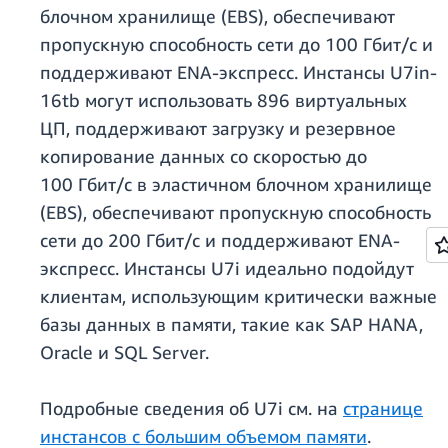
блочном хранилище (EBS), обеспечивают
пропускную способность сети до 100 Гбит/с и
поддерживают ENA-экспресс. Инстансы U7in-
16tb могут использовать 896 виртуальных
ЦП, поддерживают загрузку и резервное
копирование данных со скоростью до
100 Гбит/с в эластичном блочном хранилище
(EBS), обеспечивают пропускную способность
сети до 200 Гбит/с и поддерживают ENA-
экспресс. Инстансы U7i идеально подойдут
клиентам, использующим критически важные
базы данных в памяти, такие как SAP HANA,
Oracle и SQL Server.
Подробные сведения об U7i см. на
странице
инстансов с большим объемом памяти
.