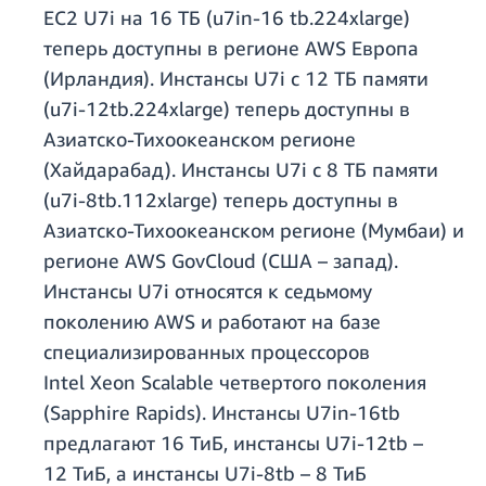
EC2 U7i на 16 ТБ (u7in-16 tb.224xlarge)
теперь доступны в регионе AWS Европа
(Ирландия). Инстансы U7i с 12 ТБ памяти
(u7i-12tb.224xlarge) теперь доступны в
Азиатско-Тихоокеанском регионе
(Хайдарабад). Инстансы U7i с 8 ТБ памяти
(u7i-8tb.112xlarge) теперь доступны в
Азиатско-Тихоокеанском регионе (Мумбаи) и
регионе AWS GovCloud (США – запад).
Инстансы U7i относятся к седьмому
поколению AWS и работают на базе
специализированных процессоров
Intel Xeon Scalable четвертого поколения
(Sapphire Rapids). Инстансы U7in-16tb
предлагают 16 ТиБ, инстансы U7i-12tb –
12 ТиБ, а инстансы U7i-8tb – 8 ТиБ