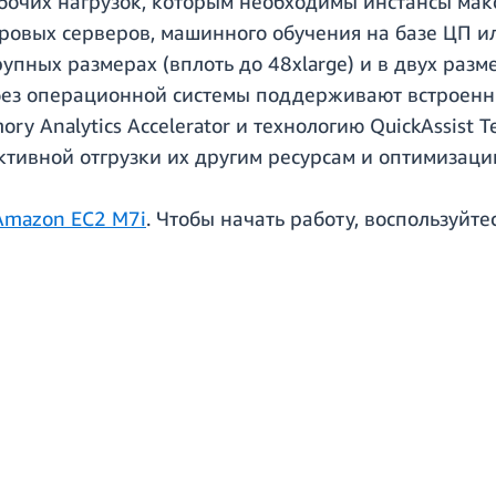
абочих нагрузок, которым необходимы инстансы ма
гровых серверов, машинного обучения на базе ЦП и
упных размерах (вплоть до 48xlarge) и в двух разм
в без операционной системы поддерживают встроен
emory Analytics Accelerator и технологию QuickAssist
тивной отгрузки их другим ресурсам и оптимизаци
Amazon EC2 M7i
. Чтобы начать работу, воспользуйте