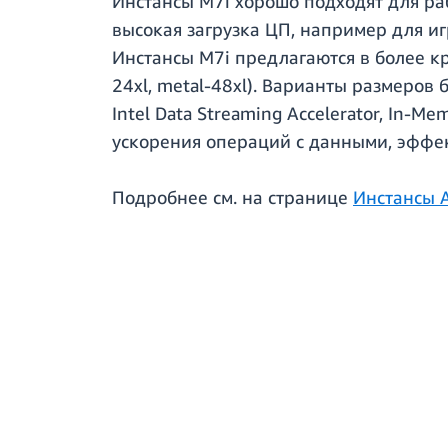
Инстансы M7i хорошо подходят для р
высокая загрузка ЦП, например для и
Инстансы M7i предлагаются в более кр
24xl, metal-48xl). Варианты размеро
Intel Data Streaming Accelerator, In-M
ускорения операций с данными, эффек
Подробнее см. на странице
Инстансы 