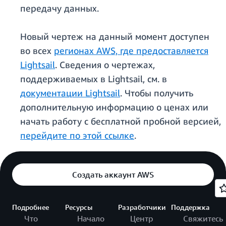
передачу данных.
Новый чертеж на данный момент доступен
во всех
регионах AWS, где предоставляется
Lightsail
. Сведения о чертежах,
поддерживаемых в Lightsail, см. в
документации Lightsail
. Чтобы получить
дополнительную информацию о ценах или
начать работу с бесплатной пробной версией,
перейдите по этой ссылке
.
Создать аккаунт AWS
Подробнее
Ресурсы
Разработчики
Поддержка
Что
Начало
Центр
Свяжитесь