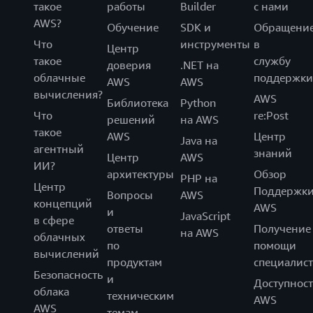
такое
работы
Builder
с нами
AWS?
Обучение
SDK и
Обращени
Что
инструменты
в
Центр
такое
службу
доверия
.NET на
облачные
поддержки
AWS
AWS
вычисления?
AWS
Библиотека
Python
Что
re:Post
решений
на AWS
такое
AWS
Центр
Java на
агентный
знаний
Центр
AWS
ИИ?
архитектуры
Обзор
PHP на
Центр
Поддержк
Вопросы
AWS
концепций
AWS
и
JavaScript
в сфере
ответы
Получение
на AWS
облачных
по
помощи
вычислений
продуктам
специалист
Безопасность
и
Доступност
облака
техническим
AWS
AWS
темам