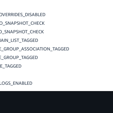
OVERRIDES_DISABLED
TO_SNAPSHOT_CHECK
TO_SNAPSHOT_CHECK
AIN_LIST_TAGGED
E_GROUP_ASSOCIATION_TAGGED
E_GROUP_TAGGED
E_TAGGED
LOGS_ENABLED