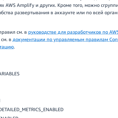
ях AWS Amplify и других. Кроме того, можно сгрупп
обства развертывания в аккаунте или по всей орга
равил см. в
руководстве для разработчиков по AWS
 см. в
документации по управляемым правилам Con
тацию
.
RIABLES
N
DETAILED_METRICS_ENABLED