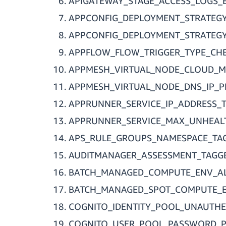
APIGATEWAY_STAGE_ACCESS_LOGS_
APPCONFIG_DEPLOYMENT_STRATEGY
APPCONFIG_DEPLOYMENT_STRATEG
APPFLOW_FLOW_TRIGGER_TYPE_CH
APPMESH_VIRTUAL_NODE_CLOUD_M
APPMESH_VIRTUAL_NODE_DNS_IP_P
APPRUNNER_SERVICE_IP_ADDRESS_
APPRUNNER_SERVICE_MAX_UNHEAL
APS_RULE_GROUPS_NAMESPACE_TA
AUDITMANAGER_ASSESSMENT_TAGG
BATCH_MANAGED_COMPUTE_ENV_AL
BATCH_MANAGED_SPOT_COMPUTE_
COGNITO_IDENTITY_POOL_UNAUTHE
COGNITO_USER_POOL_PASSWORD_P