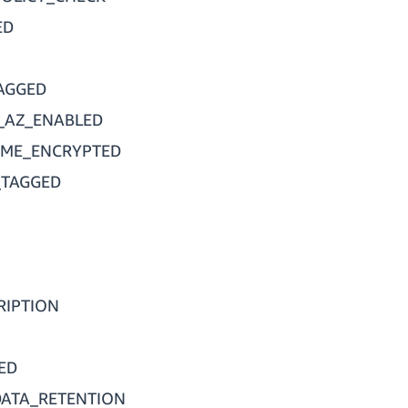
ED
AGGED
_AZ_ENABLED
UME_ENCRYPTED
_TAGGED
RIPTION
ED
DATA_RETENTION