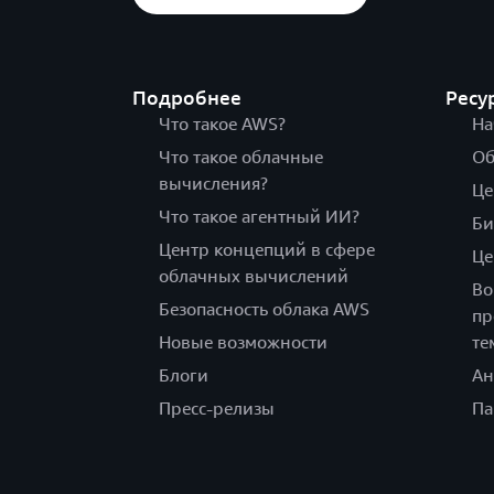
Подробнее
Ресу
Что такое AWS?
На
Что такое облачные
Об
вычисления?
Це
Что такое агентный ИИ?
Би
Центр концепций в сфере
Це
облачных вычислений
Во
Безопасность облака AWS
пр
Новые возможности
те
Блоги
Ан
Пресс-релизы
Па