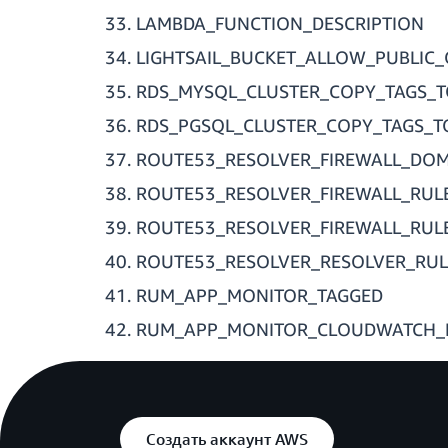
LAMBDA_FUNCTION_DESCRIPTION
LIGHTSAIL_BUCKET_ALLOW_PUBLIC_
RDS_MYSQL_CLUSTER_COPY_TAGS_
RDS_PGSQL_CLUSTER_COPY_TAGS_
ROUTE53_RESOLVER_FIREWALL_DOM
ROUTE53_RESOLVER_FIREWALL_RUL
ROUTE53_RESOLVER_FIREWALL_RUL
ROUTE53_RESOLVER_RESOLVER_RUL
RUM_APP_MONITOR_TAGGED
RUM_APP_MONITOR_CLOUDWATCH_
Создать аккаунт AWS