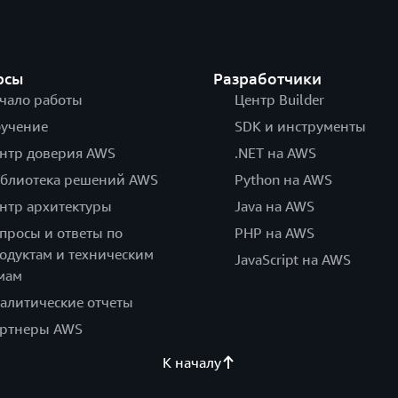
рсы
Разработчики
чало работы
Центр Builder
учение
SDK и инструменты
нтр доверия AWS
.NET на AWS
блиотека решений AWS
Python на AWS
нтр архитектуры
Java на AWS
просы и ответы по
PHP на AWS
одуктам и техническим
JavaScript на AWS
мам
алитические отчеты
ртнеры AWS
К началу