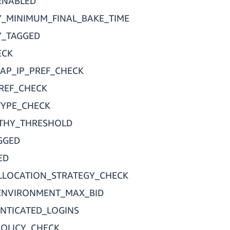
ENABLED
_MINIMUM_FINAL_BAKE_TIME
Y_TAGGED
ECK
AP_IP_PREF_CHECK
REF_CHECK
TYPE_CHECK
THY_THRESHOLD
GGED
ED
LOCATION_STRATEGY_CHECK
ENVIRONMENT_MAX_BID
NTICATED_LOGINS
OLICY_CHECK