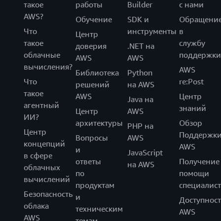
такое
работы
Builder
с нами
AWS?
Обучение
SDK и
Обращени
Что
инструменты
в
Центр
такое
службу
доверия
.NET на
облачные
поддержки
AWS
AWS
вычисления?
AWS
Библиотека
Python
Что
re:Post
решений
на AWS
такое
AWS
Центр
Java на
агентный
знаний
Центр
AWS
ИИ?
архитектуры
Обзор
PHP на
Центр
Поддержк
Вопросы
AWS
концепций
AWS
и
JavaScript
в сфере
ответы
Получение
на AWS
облачных
по
помощи
вычислений
продуктам
специалист
Безопасность
и
Доступност
облака
техническим
AWS
AWS
темам