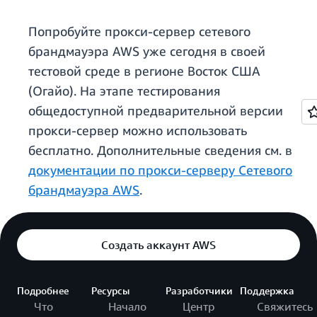
Попробуйте прокси-сервер сетевого
брандмауэра AWS уже сегодня в своей
тестовой среде в регионе Восток США
(Огайо). На этапе тестирования
общедоступной предварительной версии
прокси-сервер можно использовать
бесплатно. Дополнительные сведения см. в
документации по прокси-серверу Сетевого
брандмауэра AWS
.
Создать аккаунт AWS
Подробнее
Ресурсы
Разработчики
Поддержка
Что
Начало
Центр
Свяжитесь