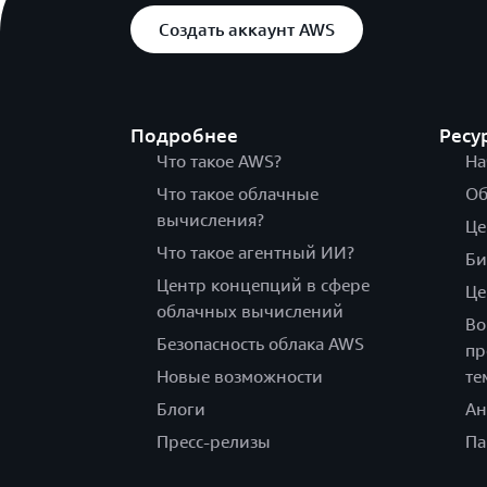
Создать аккаунт AWS
Подробнее
Ресу
Что такое AWS?
На
Что такое облачные
Об
вычисления?
Це
Что такое агентный ИИ?
Би
Центр концепций в сфере
Це
облачных вычислений
Во
Безопасность облака AWS
пр
Новые возможности
те
Блоги
Ан
Пресс-релизы
Па