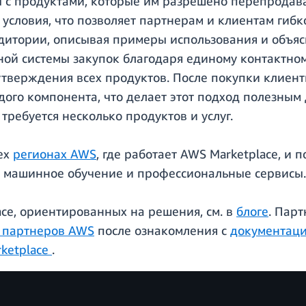
 с продуктами, которые им разрешено перепродава
 условия, что позволяет партнерам и клиентам гиб
дитории, описывая примеры использования и объясн
ой системы закупок благодаря единому контактном
тверждения всех продуктов. После покупки клиент
ого компонента, что делает этот подход полезным
требуется несколько продуктов и услуг.
сех
регионах AWS
, где работает AWS Marketplace, и
И, машинное обучение и профессиональные сервисы.
ace, ориентированных на решения, см. в
блоге
. Пар
 партнеров AWS
после ознакомления с
документаци
ketplace
.