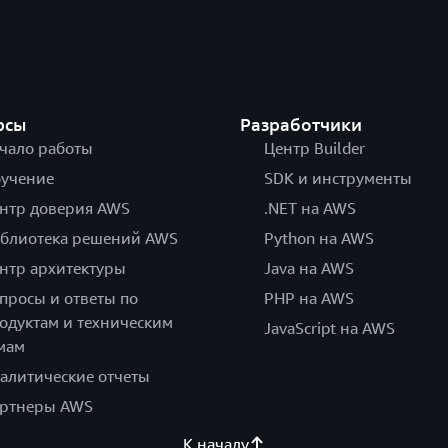
рсы
Разработчики
чало работы
Центр Builder
учение
SDK и инструменты
нтр доверия AWS
.NET на AWS
блиотека решений AWS
Python на AWS
нтр архитектуры
Java на AWS
просы и ответы по
PHP на AWS
одуктам и техническим
JavaScript на AWS
мам
алитические отчеты
ртнеры AWS
К началу