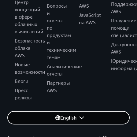
Центр
Поддержк
Вопросы
AWS
концепций
AWS
и
JavaScript
в сфере
ответы
Получение
на AWS
облачных
по
помощи
вычислений
продуктам
специалист
Безопасность
и
Доступност
облака
техническим
AWS
AWS
темам
Юридическ
Новые
Аналитические
информац
возможности
отчеты
Блоги
Партнеры
Пресс-
AWS
релизы
English