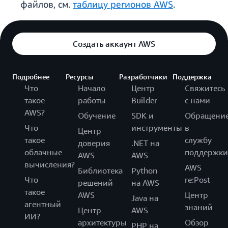
файлов, см.
таблицу регионов AWS
.
Создать аккаунт AWS
Подробнее
Ресурсы
Разработчики
Поддержка
Что
Начало
Центр
Свяжитесь
такое
работы
Builder
с нами
AWS?
Обучение
SDK и
Обращени
Что
инструменты
в
Центр
такое
службу
доверия
.NET на
облачные
поддержки
AWS
AWS
вычисления?
AWS
Библиотека
Python
Что
re:Post
решений
на AWS
такое
AWS
Центр
Java на
агентный
знаний
Центр
AWS
ИИ?
архитектуры
Обзор
PHP на