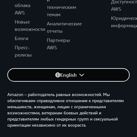
Доступност
облака
техническим
AWS
AWS
темам
Юридическ
Новые
Аналитические
информац
возможности
отчеты
Блоги
Партнеры
Пресс-
AWS
релизы
English
Amazon – работодатель равных возможностей. Мы
обеспечиваем справедливое отношение к представителям
меньшинств, женщинам, лицам с ограниченными
возможностями, ветеранам боевых действий и
представителям любых гендерных групп и сексуальной
ориентации независимо от их возраста.