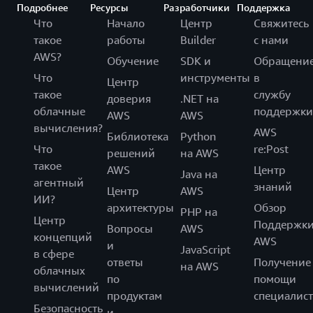
Подробнее
Ресурсы
Разработчики
Поддержка
Что
Начало
Центр
Свяжитесь
такое
работы
Builder
с нами
AWS?
Обучение
SDK и
Обращени
Что
инструменты
в
Центр
такое
службу
доверия
.NET на
облачные
поддержки
AWS
AWS
вычисления?
AWS
Библиотека
Python
Что
re:Post
решений
на AWS
такое
AWS
Центр
Java на
агентный
знаний
Центр
AWS
ИИ?
архитектуры
Обзор
PHP на
Центр
Поддержк
Вопросы
AWS
концепций
AWS
и
JavaScript
в сфере
ответы
Получение
на AWS
облачных
по
помощи
вычислений
продуктам
специалист
Безопасность
и