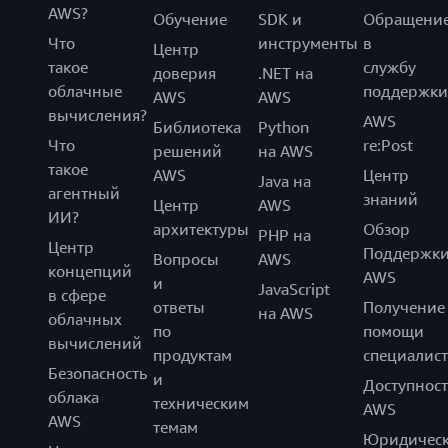
AWS?
Обучение
SDK и
Обращени
Что
инструменты
в
Центр
такое
службу
доверия
.NET на
облачные
поддержки
AWS
AWS
вычисления?
AWS
Библиотека
Python
Что
re:Post
решений
на AWS
такое
AWS
Центр
Java на
агентный
знаний
Центр
AWS
ИИ?
архитектуры
Обзор
PHP на
Центр
Поддержк
Вопросы
AWS
концепций
AWS
и
JavaScript
в сфере
ответы
Получение
на AWS
облачных
по
помощи
вычислений
продуктам
специалист
Безопасность
и
Доступност
облака
техническим
AWS
AWS
темам
Юридическ