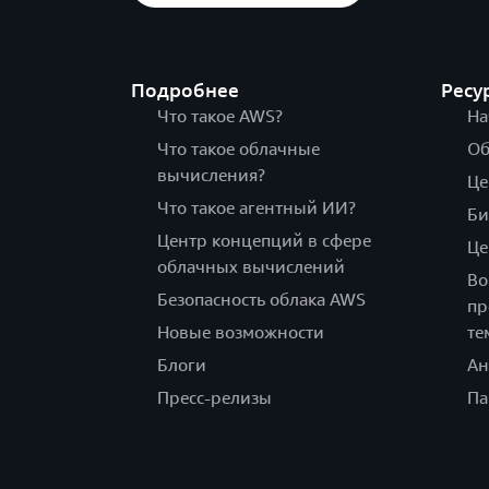
Подробнее
Ресу
Что такое AWS?
На
Что такое облачные
Об
вычисления?
Це
Что такое агентный ИИ?
Би
Центр концепций в сфере
Це
облачных вычислений
Во
Безопасность облака AWS
пр
Новые возможности
те
Блоги
Ан
Пресс-релизы
Па