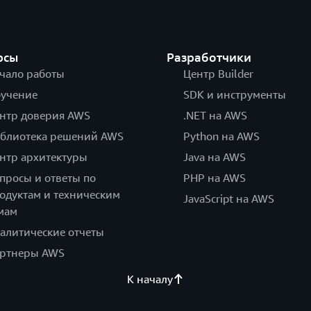
рсы
Разработчики
чало работы
Центр Builder
учение
SDK и инструменты
нтр доверия AWS
.NET на AWS
блиотека решений AWS
Python на AWS
нтр архитектуры
Java на AWS
просы и ответы по
PHP на AWS
одуктам и техническим
JavaScript на AWS
мам
алитические отчеты
ртнеры AWS
К началу