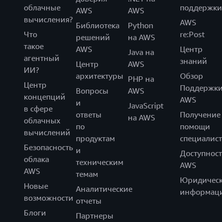
облачные
поддержки
AWS
AWS
вычисления?
AWS
Библиотека
Python
Что
re:Post
решений
на AWS
такое
AWS
Центр
Java на
агентный
знаний
Центр
AWS
ИИ?
архитектуры
Обзор
PHP на
Центр
Поддержк
Вопросы
AWS
концепций
AWS
и
JavaScript
в сфере
ответы
Получение
на AWS
облачных
по
помощи
вычислений
продуктам
специалист
Безопасность
и
Доступност
облака
техническим
AWS
AWS
темам
Юридическ
Новые
Аналитические
информац
возможности
отчеты
Блоги
Партнеры