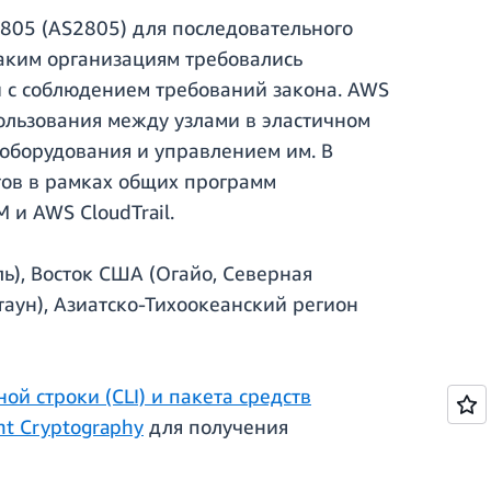
 2805 (AS2805) для последовательного
аким организациям требовались
й с соблюдением требований закона. AWS
ользования между узлами в эластичном
 оборудования и управлением им. В
тов в рамках общих программ
 и AWS CloudTrail.
ь), Восток США (Огайо, Северная
аун), Азиатско-Тихоокеанский регион
й строки (CLI) и пакета средств
t Cryptography
для получения