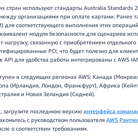
их стран используют стандарты Australia Standards
ежду организациями при оплате картами. Ранее т
) для соответствующего выполнения этих операци
эквивалент модуля безопасности для сценариев исп
т нагрузку, связанную с приобретением отдельного
ртифицированные PCI, что будет полезно для клиен
е API для удобства работы интегрированы с AWS IAM
тупен в следующих регионах AWS: Канада (Монреал
опа (Ирландия, Лондон, Франкфурт), Африка (Кейпт
встралия и Новая Зеландия (Сидней).
ис, загрузите последнюю версию
интерфейса командно
акомьтесь с руководством пользователя
AWS Paymen
сле о соответствии требованиям.