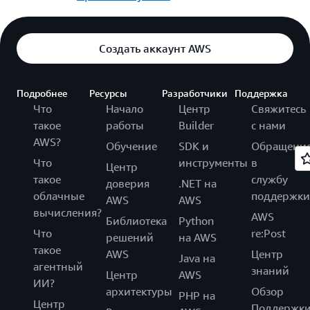
Создать аккаунт AWS
Подробнее
Ресурсы
Разработчики
Поддержка
Что
Начало
Центр
Свяжитесь
такое
работы
Builder
с нами
AWS?
Обучение
SDK и
Обращени
Что
инструменты
в
Центр
такое
службу
доверия
.NET на
облачные
поддержки
AWS
AWS
вычисления?
AWS
Библиотека
Python
Что
re:Post
решений
на AWS
такое
AWS
Центр
Java на
агентный
знаний
Центр
AWS
ИИ?
архитектуры
Обзор
PHP на
Центр
Поддержк