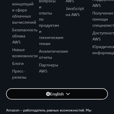
Вопросы
AWS
концепций
AWS
и
JavaScript
в сфере
ответы
Получение
на AWS
облачных
по
помощи
вычислений
продуктам
специалист
Безопасность
и
Доступност
облака
техническим
AWS
AWS
темам
Юридическ
Новые
Аналитические
информац
возможности
отчеты
Блоги
Партнеры
Пресс-
AWS
релизы
English
Amazon – работодатель равных возможностей. Мы