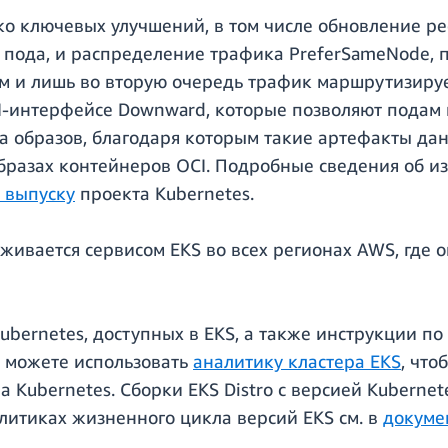
ко ключевых улучшений, в том числе обновление ре
а пода, и распределение трафика PreferSameNode,
м и лишь во вторую очередь трафик маршрутизирует
PI-интерфейсе Downward, которые позволяют подам
ома образов, благодаря которым такие артефакты да
образах контейнеров OCI. Подробные сведения об из
 выпуску
проекта Kubernetes.
живается сервисом EKS во всех регионах AWS, где 
bernetes, доступных в EKS, а также инструкции по
ы можете использовать
аналитику кластера EKS
, что
а Kubernetes. Сборки EKS Distro с версией Kuberne
олитиках жизненного цикла версий EKS см. в
докуме