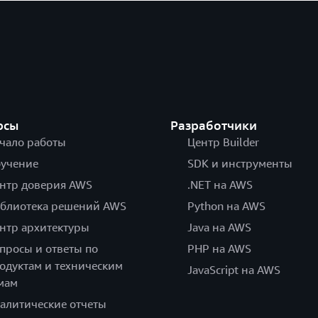
рсы
Разработчики
чало работы
Центр Builder
учение
SDK и инструменты
нтр доверия AWS
.NET на AWS
блиотека решений AWS
Python на AWS
нтр архитектуры
Java на AWS
просы и ответы по
PHP на AWS
одуктам и техническим
JavaScript на AWS
мам
алитические отчеты