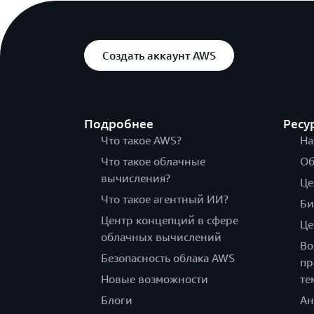
Создать аккаунт AWS
Подробнее
Ресу
Что такое AWS?
На
Что такое облачные
Об
вычисления?
Це
Что такое агентный ИИ?
Би
Центр концепций в сфере
Це
облачных вычислений
Во
Безопасность облака AWS
пр
Новые возможности
те
Блоги
Ан