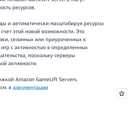
ость ресурсов.
ды и автоматически масштабируя ресурсы
 счет этой новой возможности. Это
зки, сезонных или приуроченных к
 игр с активностью в определенных
шательства, поскольку серверы
ой активности.
ржкой Amazon GameLift Servers.
см. в
документации