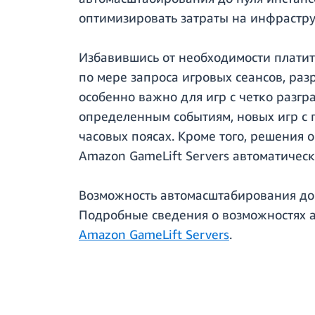
оптимизировать затраты на инфраструк
Избавившись от необходимости платит
по мере запроса игровых сеансов, раз
особенно важно для игр с четко разг
определенным событиям, новых игр с 
часовых поясах. Кроме того, решения
Amazon GameLift Servers автоматичес
Возможность автомасштабирования до 
Подробные сведения о возможностях а
Amazon GameLift Servers
.