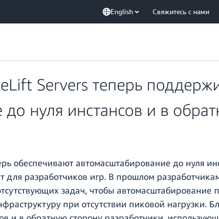
English
Свяжитесь с нами
Lift Servers теперь поддерж
до нуля инстансов и в обрат
ерь обеспечивают автомасштабирование до нуля инс
т для разработчиков игр. В прошлом разработчик
тсутствующих задач, чтобы автомасштабирование п
фраструктуру при отсутствии пиковой нагрузки. Б
в и в обратную сторону разработчики, использующи