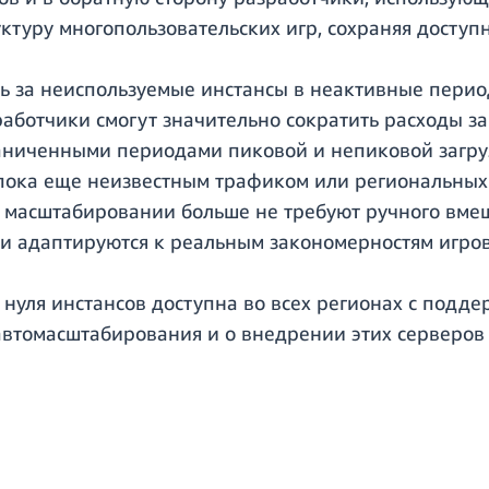
туру многопользовательских игр, сохраняя доступн
ь за неиспользуемые инстансы в неактивные перио
работчики смогут значительно сократить расходы за
раниченными периодами пиковой и непиковой загру
пока еще неизвестным трафиком или региональных
 о масштабировании больше не требуют ручного вме
ки адаптируются к реальным закономерностям игров
нуля инстансов доступна во всех регионах с подде
втомасштабирования и о внедрении этих серверов 