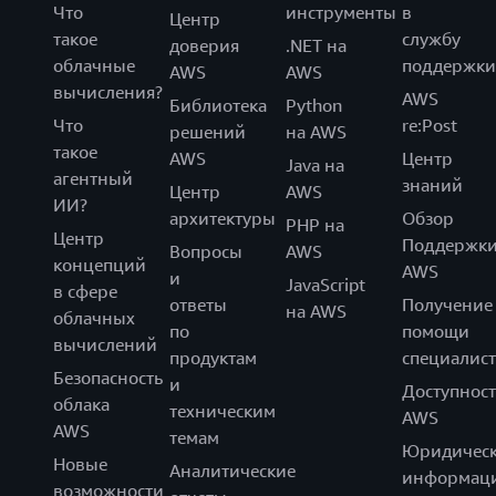
Что
инструменты
в
Центр
такое
службу
доверия
.NET на
облачные
поддержки
AWS
AWS
вычисления?
AWS
Библиотека
Python
Что
re:Post
решений
на AWS
такое
AWS
Центр
Java на
агентный
знаний
Центр
AWS
ИИ?
архитектуры
Обзор
PHP на
Центр
Поддержк
Вопросы
AWS
концепций
AWS
и
JavaScript
в сфере
ответы
Получение
на AWS
облачных
по
помощи
вычислений
продуктам
специалист
Безопасность
и
Доступност
облака
техническим
AWS
AWS
темам
Юридическ
Новые
Аналитические
информац
возможности