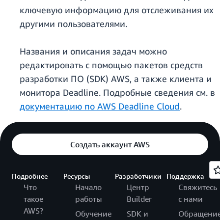
ключевую информацию для отслеживания их
другими пользователями.
Названия и описания задач можно
редактировать с помощью пакетов средств
разработки ПО (SDK) AWS, а также клиента и
монитора Deadline. Подробные сведения см. в
документацию по AWS Deadline Cloud
.
Создать аккаунт AWS
Подробнее
Ресурсы
Разработчики
Поддержка
Что
Начало
Центр
Свяжитесь
такое
работы
Builder
с нами
AWS?
Обучение
SDK и
Обращени