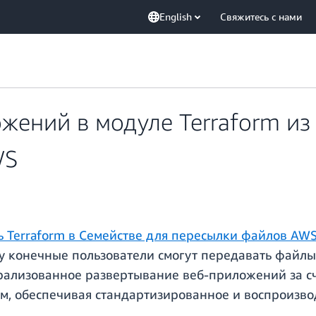
English
Свяжитесь с нами
ений в модуле Terraform из
WS
ь Terraform в Семействе для пересылки файлов AW
му конечные пользователи смогут передавать файлы
трализованное развертывание веб-приложений за 
м, обеспечивая стандартизированное и воспроизв