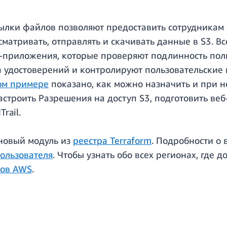
ылки файлов позволяют предоставить сотрудника
матривать, отправлять и скачивать данные в S3. В
б-приложения, которые проверяют подлинность по
а удостоверений и контролируют пользовательские
ом примере
показано, как можно назначить и при н
строить Разрешения на доступ S3, подготовить ве
rail.
 новый модуль из
реестра Terraform
. Подробности о
ользователя
. Чтобы узнать обо всех регионах, где
нов AWS
.