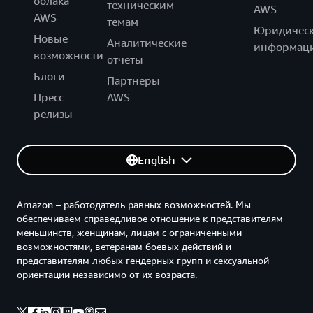
облака
техническим
AWS
AWS
темам
Юридическ
Новые
Аналитические
информац
возможности
отчеты
Блоги
Партнеры
Пресс-
AWS
релизы
English
Amazon – работодатель равных возможностей. Мы
обеспечиваем справедливое отношение к представителям
меньшинств, женщинам, лицам с ограниченными
возможностями, ветеранам боевых действий и
представителям любых гендерных групп и сексуальной
ориентации независимо от их возраста.