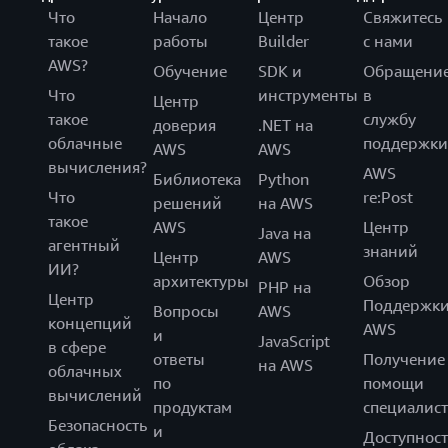
Что
Начало
Центр
Свяжитесь
такое
работы
Builder
с нами
AWS?
Обучение
SDK и
Обращени
Что
инструменты
в
Центр
такое
службу
доверия
.NET на
облачные
поддержки
AWS
AWS
вычисления?
AWS
Библиотека
Python
Что
re:Post
решений
на AWS
такое
AWS
Центр
Java на
агентный
знаний
Центр
AWS
ИИ?
архитектуры
Обзор
PHP на
Центр
Поддержк
Вопросы
AWS
концепций
AWS
и
JavaScript
в сфере
ответы
Получение
на AWS
облачных
по
помощи
вычислений
продуктам
специалист
Безопасность
и
Доступност