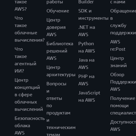
такое
работы
Builder
с нами
AWS?
Обучение
SDK и
Обращени
Что
инструменты
в
Центр
такое
службу
доверия
.NET на
облачные
поддержки
AWS
AWS
вычисления?
AWS
Библиотека
Python
Что
re:Post
решений
на AWS
такое
AWS
Центр
Java на
агентный
знаний
Центр
AWS
ИИ?
архитектуры
Обзор
PHP на
Центр
Поддержк
Вопросы
AWS
концепций
AWS
и
JavaScript
в сфере
ответы
Получение
на AWS
облачных
по
помощи
вычислений
продуктам
специалист
Безопасность
и
Доступност
облака
техническим
AWS
AWS
темам