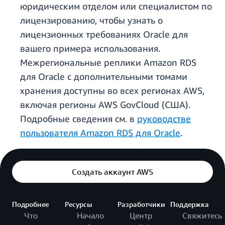
юридическим отделом или специалистом по
лицензированию, чтобы узнать о
лицензионных требованиях Oracle для
вашего примера использования.
Межрегиональные реплики Amazon RDS
для Oracle с дополнительными томами
хранения доступны во всех регионах AWS,
включая регионы AWS GovCloud (США).
Подробные сведения см. в
руководстве
пользователя Amazon RDS для Oracle
.
Создать аккаунт AWS
Подробнее
Ресурсы
Разработчики
Поддержка
Что
Начало
Центр
Свяжитесь