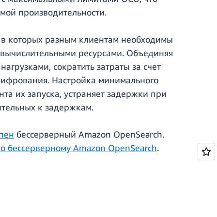
емой производительности.
, в которых разным клиентам необходимы
 вычислительными ресурсами. Объединяя
агрузками, сократить затраты за счет
шифрования. Настройка минимального
та их запуска, устраняет задержки при
ительных к задержкам.
пен
бессерверный Amazon OpenSearch.
о бессерверному Amazon OpenSearch
.