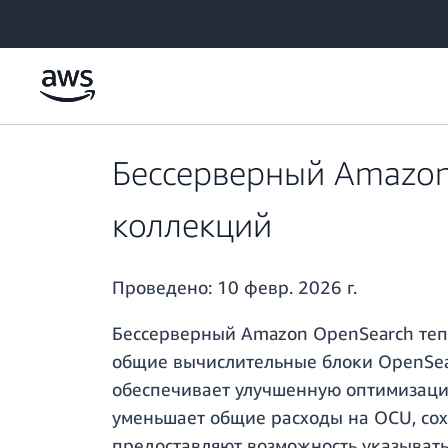
Перейти к главному контенту
Бессерверный Amazon
коллекций
Проведено:
10 февр. 2026 г.
Бессерверный Amazon OpenSearch теп
общие вычислительные блоки OpenSea
обеспечивает улучшенную оптимизацию
уменьшает общие расходы на OCU, сох
предоставляют возможность указыват