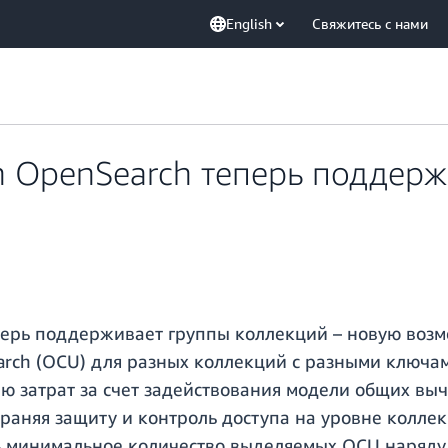
English
Свяжитесь с нами
 OpenSearch теперь поддерж
ерь поддерживает группы коллекций – новую возм
rch (OCU) для разных коллекций с разными ключам
 затрат за счет задействования модели общих выч
раняя защиту и контроль доступа на уровне коллек
ь минимальное количество выделяемых OCU наряду