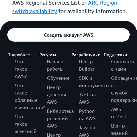
AWS Regional Services List or
ARC Region
switch availability
for availability information.
Создать аккаунт AWS
Подробнее
Ресурсы
Разработчики
Поддержка
Что
Начало
Центр
Свяжитесь
такое
работы
Builder
с нами
AWS?
Обучение
SDK и
Обращени
Что
инструменты
в
Центр
такое
службу
доверия
.NET на
облачные
поддержки
AWS
AWS
вычисления?
AWS
Библиотека
Python
Что
re:Post
решений
на AWS
такое
AWS
Центр
Java на
агентный
знаний
Центр
AWS