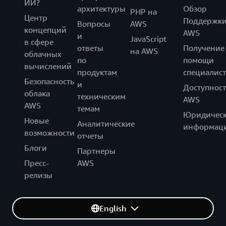
ИИ?
архитектуры
Обзор
PHP на
Центр
Поддержк
Вопросы
AWS
концепций
AWS
и
JavaScript
в сфере
ответы
Получение
на AWS
облачных
по
помощи
вычислений
продуктам
специалист
Безопасность
и
Доступност
облака
техническим
AWS
AWS
темам
Юридическ
Новые
Аналитические
информац
возможности
отчеты
Блоги
Партнеры
Пресс-
AWS
релизы
English