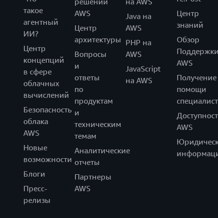
решений
на AWS
такое
AWS
Центр
Java на
агентный
знаний
Центр
AWS
ИИ?
архитектуры
Обзор
PHP на
Центр
Поддержк
Вопросы
AWS
концепций
AWS
и
JavaScript
в сфере
ответы
Получение
на AWS
облачных
по
помощи
вычислений
продуктам
специалист
Безопасность
и
Доступност
облака
техническим
AWS
AWS
темам
Юридическ
Новые
Аналитические
информац
возможности
отчеты
Блоги
Партнеры
Пресс-
AWS
релизы