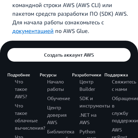
командной строки AWS (AWS CLI) или
пакетом средств разработки ПО (SDK) AWS.
Для начала работы ознакомьтесь с
документацией
по AWS Glue.
Создать аккаунт AWS
Подробнее
Ресурсы
Разработчики
Поддержка
Что
Начало
Центр
Свяжитесь
такое
работы
Builder
с нами
AWS?
Обучение
SDK и
Обращени
Что
инструменты
в
Центр
такое
службу
доверия
.NET на
облачные
поддержки
AWS
AWS
вычисления?
AWS
Библиотека
Python
Что
re:Post